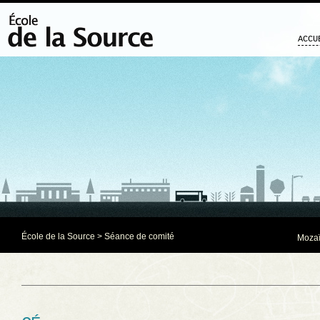
ACCU
École de la Source
>
Séance de comité
Mozaï