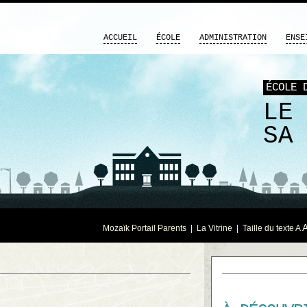
ACCUEIL
ÉCOLE
ADMINISTRATION
ENSE
ÉCOLE 
LE
SA
Mozaïk Portail Parents
|
La Vitrine
| Taille du texte
A